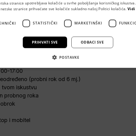
etska stranica upotrebljava kolačiće u svrhe poboljšanja korisničkog iskustv
rnetske stranice prihvaćate sve kolačiće sukladno našoj Politici kolačića.
Vidi
EHNIČKI
STATISTIČKI
MARKETINŠKI
FUNKCI
bila ti zvuči kao izazov u kojem možeš stvarno pomoći 
raditi? U 
Auto24.hr
 tražimo prodavača automobila. 
PRIHVATI SVE
ODBACI SVE
POSTAVKE
193, Zagreb

:00-17:00
neodređeno 
(probni rok od 6 mj.)
o tvom iskustvu 
on probnog roka
 obrok 
op i mobitel
