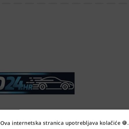
č automobila 
(Senior i Juni
Ova internetska stranica upotrebljava kolačiće 🍪.