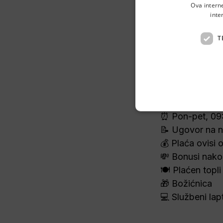
Ova intern
inte
👋 Hej
T
Prodaja automo
pritom dobro za
📍 
Branimirova 
⏰ Pon-pet, 09
📝 Ugovor na 
💰 Plaća ovisi 
💸 Bonusi nak
🍽️ Plaćen topli
🎁 Božićnica 
💻 Službeni lapt