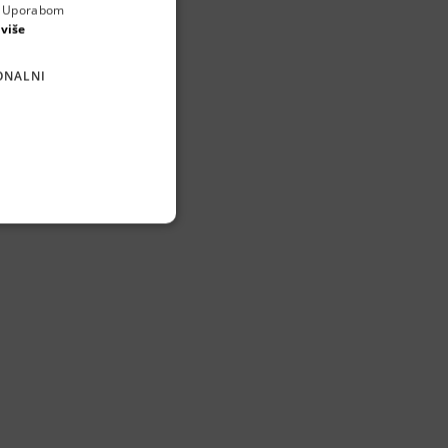
a. Uporabom
ENGLISH
 više
CROATIAN
ONALNI
GERMAN
ljudima i 
SERBIAN
