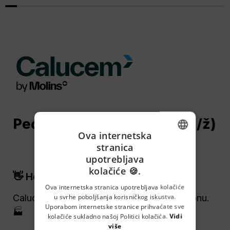
Pećar taljenog klinkera (m/ž)
Ova internetska
stranica
ENGLISH
upotrebljava
kolačiće 🍪.
CROATIAN
👋 Hej, tražiš posao?
GERMAN
Ova internetska stranica upotrebljava kolačiće
u svrhe poboljšanja korisničkog iskustva.
Calucem traži radnike u proizvodnom pogonu. 
SERBIAN
Uporabom internetske stranice prihvaćate sve
🏭
kolačiće sukladno našoj Politici kolačića.
Vidi
više