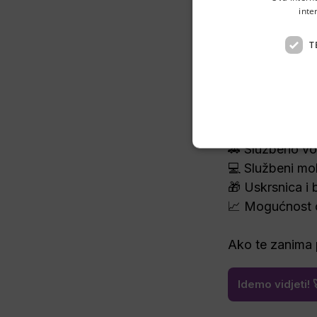
inte
👋 Hej!
T
DBL-MIOČEVI
📍 Rad na dinam
📄 Ugovor na 
🚗 Službeno voz
💻 Službeni mobi
🎁 Uskrsnica i 
📈 Mogućnost o
Ako te zanima po
Idemo vidjeti! 