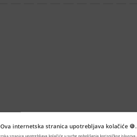
Ova internetska stranica upotrebljava kolačiće 🍪.
r građevine (m/ž)
etska stranica upotrebljava kolačiće u svrhe poboljšanja korisničkog iskustv