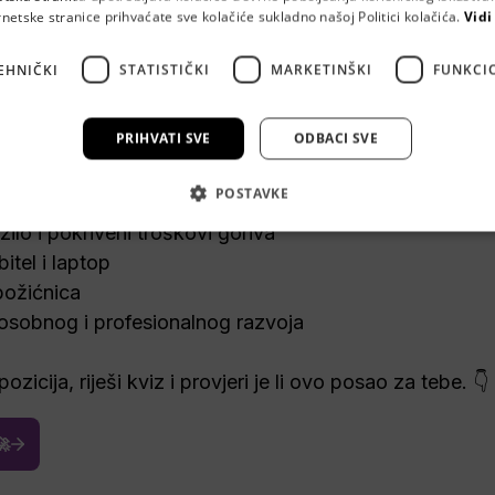
rnetske stranice prihvaćate sve kolačiće sukladno našoj Politici kolačića.
Vidi
EHNIČKI
STATISTIČKI
MARKETINŠKI
FUNKCI
Ć
 traži 
Inženjera građevine
 u Zagrebu!

PRIHVATI SVE
ODBACI SVE
ičnim gradilištima u Zagrebu

POSTAVKE
neodređeno od prvog dana

ilo i pokriveni troškovi goriva

tel i laptop

božićnica

sobnog i profesionalnog razvoja

zicija, riješi kviz i provjeri je li ovo posao za tebe. 👇
🚀