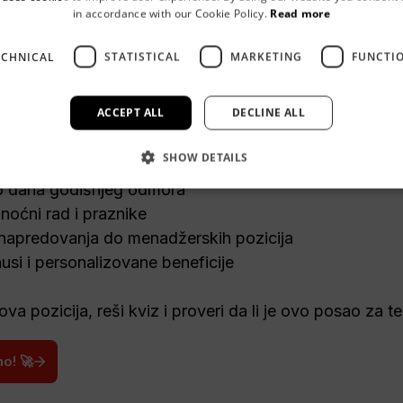
in accordance with our Cookie Policy.
Read more
ECHNICAL
STATISTICAL
MARKETING
FUNCTI
ia
 traži 
Prodavca/Prodavačicu
 u Novom Beogradu!

ACCEPT ALL
DECLINE ALL
atim prodavnicama Maxi, Shop&Go i Mega Maxi

SHOW DETAILS
dana nedeljno

6 dana godišnjeg odmora

oćni rad i praznike

apredovanja do menadžerskih pozicija

usi i personalizovane beneficije

va pozicija, reši kviz i proveri da li je ovo posao za te
o! 🚀