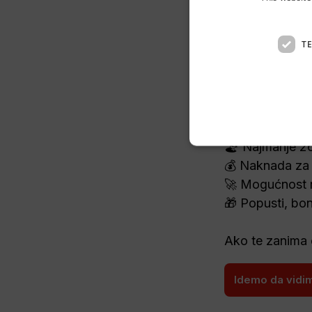
👋 Hej!
T
Delhaize Serb
🛒 Rad u pozn
📅 2 slobodna 
🏖️ Najmanje 2
💰 Naknada za n
🚀 Mogućnost n
🎁 Popusti, bon
Ako te zanima o
Idemo da vidim