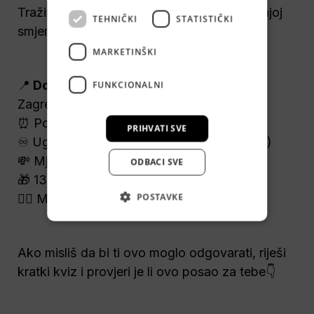
Tražimo
 Skladišnog
 radnika (m/ž)
 u jutarnjoj 
TEHNIČKI
STATISTIČKI
smjeni. 👇
MARKETINŠKI
📍
 Donji Stupnik
 (25 min autom od centra 
FUNKCIONALNI
Zagreba)
⏰ Pon-pet, 08:00-16:00
PRIHVATI SVE
♾️ Ugovor na neodređeno (6 mj. probni rok)
💸 Mjesečni bonusi 
ODBACI SVE
🎁 13. plaća
POSTAVKE
🏋️‍♂️ Multisport, besplatna kava
Ako misliš da bi ti ovo moglo odgovarati, riješi 
kratki kviz i provjeri je li ovo posao za tebe👇