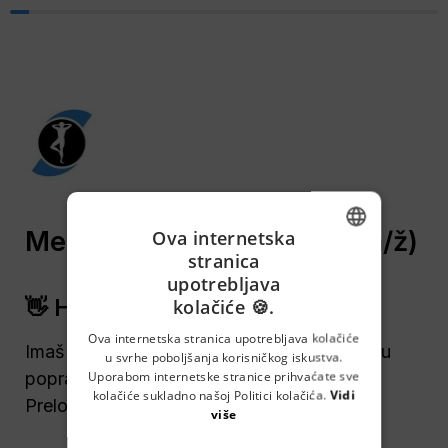
Ova internetska
stranica
ENGLISH
upotrebljava
👋 Hej
kolačiće 🍪.
CROATIAN
GERMAN
Ova internetska stranica upotrebljava kolačiće
Imaš mehaničarsko iskustvo i razumiješ se u 
u svrhe poboljšanja korisničkog iskustva.
SERBIAN
Uporabom internetske stranice prihvaćate sve
popravljanje strojeva? 
Hilding Anders
 u 
kolačiće sukladno našoj Politici kolačića.
Vidi
Prelogu traži 
Mehaničar u održavanju
. 👉
više