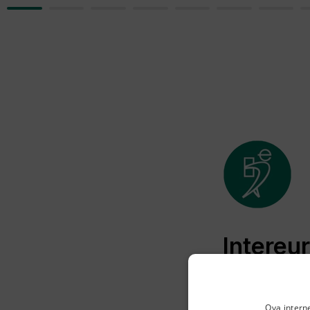
Intereu
👋 Hej
Ova intern