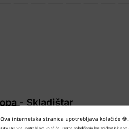
ropa - Skladištar
Ova internetska stranica upotrebljava kolačiće 🍪.
etska stranica upotrebljava kolačiće u svrhe poboljšanja korisničkog iskustv