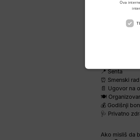
Operate
Ova intern
inte
T
👋 Hej,
Imaš iskustvo r
u 
Senti
.👇
📍 Senta
⏰ Smenski rad
📄 Ugovor na o
🍽️ Organizova
💰 Godišnji bon
🩺 Privatno zd
Ako misliš da b