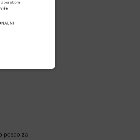
a. Uporabom
ENGLISH
 više
CROATIAN
ONALNI
GERMAN
SERBIAN
u našem pogonu 
vo posao za 