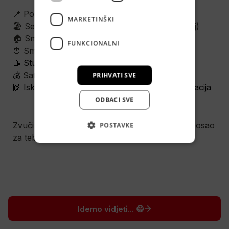
📍 Poreč, Rovinj, Umag ili Pula
MARKETINŠKI
🏖️ Sezona od 1.5.-1.9. 
(fleksibilan početak i kraj)
🏠 Smještaj nije osiguran
FUNKCIONALNI
⏰ Smjenski rad prema rasporedu 
(fleksibilno)
📝 Studentski ugovor
💰 
Satnica 
8,50 
€
 neto/h 💰
PRIHVATI SVE
🙌
 Iskustvo nije bitno, bitna je samo tvoja motivacija
ODBACI SVE
Zvuči ti zanimljivo? Riješi kviz i saznaj je li ovo posao 
POSTAVKE
za tebe 👇
Idemo vidjeti... 😄