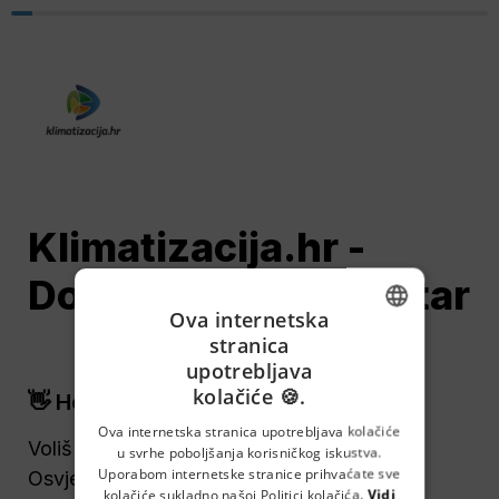
Klimatizacija.hr - 
Dostavljač / Skladištar
Ova internetska
stranica
ENGLISH
upotrebljava
kolačiće 🍪.
CROATIAN
👋 Hej
GERMAN
Ova internetska stranica upotrebljava kolačiće
Voliš voziti i raditi u skladištu? 🚐
u svrhe poboljšanja korisničkog iskustva.
SERBIAN
Uporabom internetske stranice prihvaćate sve
Osvježi svoju karijeru kao Dostavljač / 
kolačiće sukladno našoj Politici kolačića.
Vidi