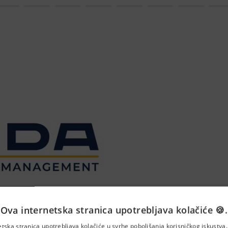
Ova internetska stranica upotrebljava kolačiće 🍪.
asac (m/ž)
etska stranica upotrebljava kolačiće u svrhe poboljšanja korisničkog iskustv