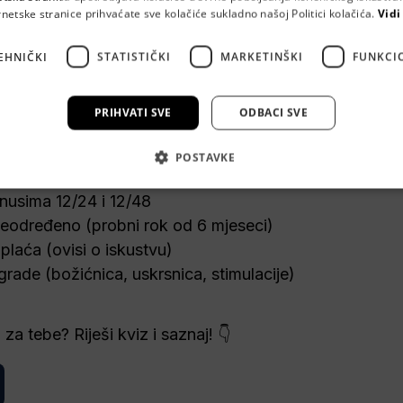
rnetske stranice prihvaćate sve kolačiće sukladno našoj Politici kolačića.
Vidi
EHNIČKI
STATISTIČKI
MARKETINŠKI
FUNKCI
PRIHVATI SVE
ODBACI SVE
POSTAVKE
nusima 12/24 i 12/48
eodređeno (probni rok od 6 mjeseci) 
 plaća 
(ovisi o iskustvu)
rade (božićnica, uskrsnica, stimulacije) 
za tebe? Riješi kviz i saznaj! 👇