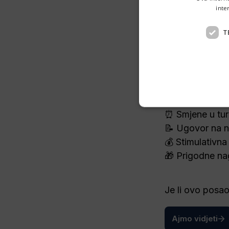
inte
👋 Hej
T
🧯
📍 Šibenik
⏰ Smjene u tur
📝 Ugovor na n
💰 Stimulativna
🎁 Prigodne nag
Je li ovo posao 
Ajmo vidjeti