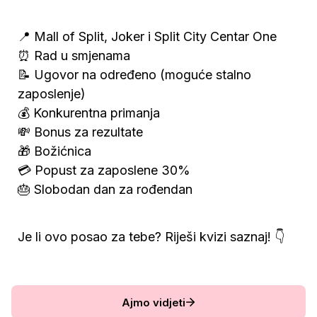
📍 Mall of Split, Joker i Split City Centar One
⏰ Rad u smjenama
📝 Ugovor na određeno 
(
moguće stalno 
zaposlenje
) 
💰 Konkurentna primanja 
💸 Bonus za rezultate 
🎁 Božićnica
💳
 Popust za zaposlene 30% 
🎂
 Slobodan dan za rođendan 
Je li ovo posao za tebe? Riješi kvizi saznaj! 👇
Ajmo vidjeti