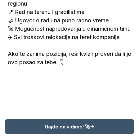
regionu

📍 Rad na terenu i gradilištima

🤝 Ugovor o radu na puno radno vreme

🚀 Mogućnost napredovanja u dinamičnom timu

✈️ Svi troškovi relokacije na teret kompanije

Ako te zanima pozicija, reši kviz i proveri da li je 
ovo posao za tebe. 👇
Hajde da vidimo! 🚀