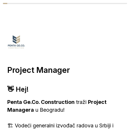
Project Manager
👋 Hej!
Penta Ge.Co. Construction
 traži 
Project 
Managera
 u Beogradu!

🏗️ Vodeći generalni izvođač radova u Srbiji i 