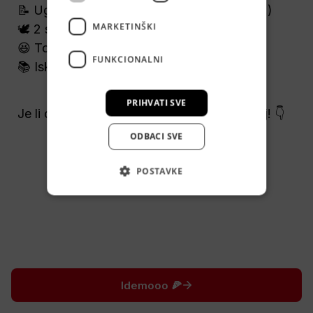
📝 Ugovor na neodređeno (probni rok 6 mj.)
MARKETINŠKI
🕊️ 2 slobodna dana u tjednu

😆 Top i pozitivna ekipa
FUNKCIONALNI
📚 Iskustvo nije potrebno

PRIHVATI SVE
Je li ovo posao za tebe? Riješi kviz i saznaj! 👇
ODBACI SVE
POSTAVKE
Idemooo 🍕