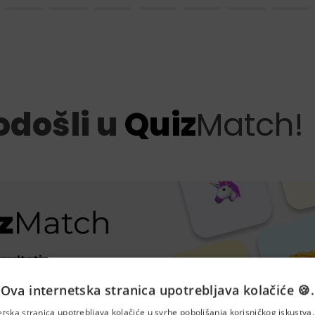
došli u 
Quiz
Match!
Ova internetska stranica upotrebljava kolačiće 🍪.
etska stranica upotrebljava kolačiće u svrhe poboljšanja korisničkog iskustv