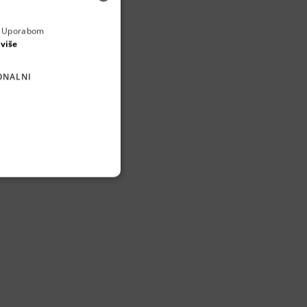
a. Uporabom
ENGLISH
 više
CROATIAN
ONALNI
GERMAN
SERBIAN