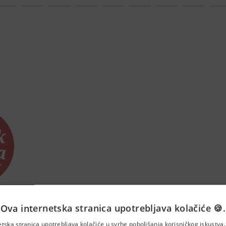
Ova internetska stranica upotrebljava kolačiće 🍪.
mehaničar (m/ž)
etska stranica upotrebljava kolačiće u svrhe poboljšanja korisničkog iskustv