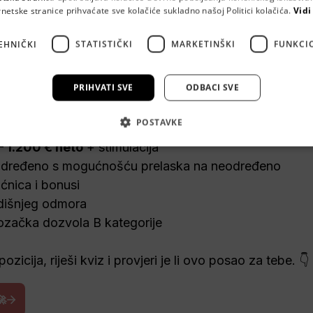
rnetske stranice prihvaćate sve kolačiće sukladno našoj Politici kolačića.
Vidi
EHNIČKI
STATISTIČKI
MARKETINŠKI
FUNKCI
na traži 
Elektromehaničara
!

PRIHVATI SVE
ODBACI SVE
POSTAVKE
ktroinstalacija i strojeva

– 1.200 € neto
 + 
stimulacija
određeno s mogućnošću prelaska na neodređeno

ćnica i bonusi

dišnjeg odmora
začka dozvola B kategorije

zicija, riješi kviz i provjeri je li ovo posao za tebe. 👇
🚀