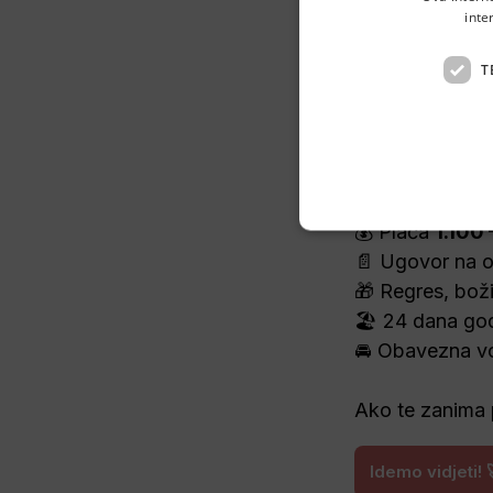
inte
👋 Hej!
T
Pekara iz 
Lovra
📍 Lovran
⚡ Održavanje ele
💰 Plaća 
1.100 
📄 Ugovor na 
🎁 Regres, boži
🏖️ 24 dana go
🚘 Obavezna vo
Ako te zanima po
Idemo vidjeti! 