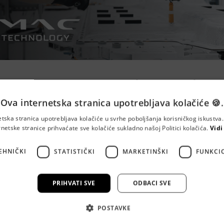
echnology - Proizvodni Ope
Ova internetska stranica upotrebljava kolačiće 🍪.
ion Operator
etska stranica upotrebljava kolačiće u svrhe poboljšanja korisničkog iskustv
rnetske stranice prihvaćate sve kolačiće sukladno našoj Politici kolačića.
Vidi
EHNIČKI
STATISTIČKI
MARKETINŠKI
FUNKCI
žiti timu koji proizvodi baterijske sustave za vodeće pr
la? 🙌
PRIHVATI SVE
ODBACI SVE
tion Operatore za našu tvornicu baterija! 🔋
POSTAVKE