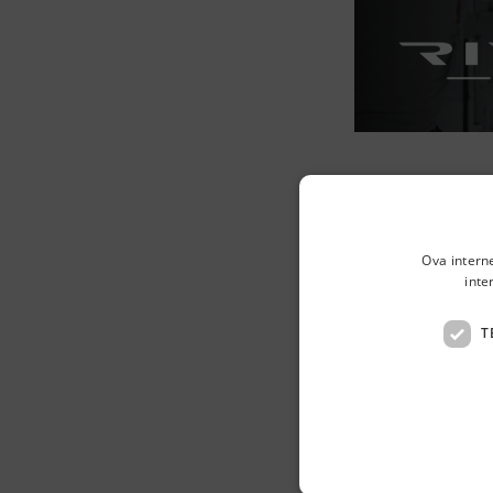
Rimac T
Product
Ova intern
inte
👋 Hej
T
Želiš se pridru
električnih vozi
Tražimo Produc