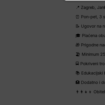
📍 Zagreb, Jan
⏰ Pon-pet, 3 
📝 Ugovor na n
🎓 Plaćena obu
🎁 Prigodne nag
🏖️ Minimum 2
🚍 Pokriveni tr
📚 Edukacijski 
🏥 Dodatno i d
👨‍👩‍👧‍👦 Obit