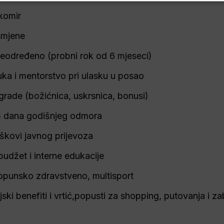
komir
smjene
eodređeno (probni rok od 6 mjeseci)
ka i mentorstvo pri ulasku u posao 
rade (božićnica, uskrsnica, bonusi) 
5 dana godišnjeg odmora 
oškovi javnog prijevoza 
budžet i interne edukacije 
opunsko zdravstveno, multisport
eljski benefiti i vrtić,popusti za shopping, putovanja i z