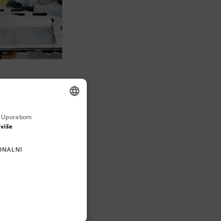
rater / 
a. Uporabom
ENGLISH
 više
CROATIAN
ONALNI
GERMAN
oizvođače 
SERBIAN