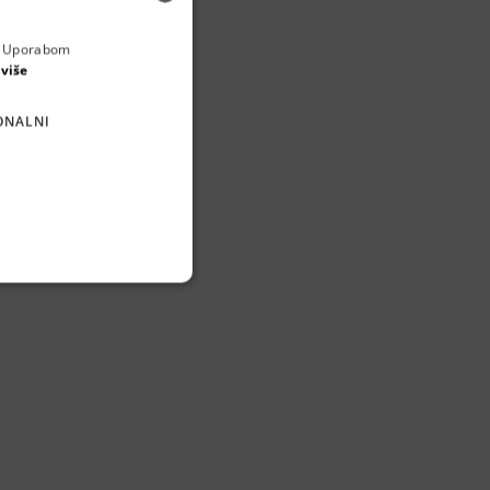
a. Uporabom
ENGLISH
 više
atore 
za rad na 
CROATIAN
ONALNI
GERMAN
SERBIAN