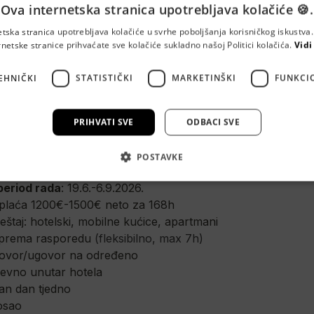
Ova internetska stranica upotrebljava kolačiće 🍪.
etska stranica upotrebljava kolačiće u svrhe poboljšanja korisničkog iskustv
rnetske stranice prihvaćate sve kolačiće sukladno našoj Politici kolačića.
Vidi
posao i znaš raditi s djecom? U Risusu tražimo 
Dječje anim
a diljem Hrvatske.
EHNIČKI
STATISTIČKI
MARKETINŠKI
FUNKCI
ski, Biograd na Moru, Baška Voda, Pakoštane, Pag, Vodice
PRIHVATI SVE
ODBACI SVE
period rada
: 13.2.- 31.12.2026.
periodi rada
: 20.4.-30.9.2026., 20.5.-13.9.2026.
POSTAVKE
od rada
: 1.6.-30.9.2026.
period rada
: 19.6.-6.9.2026.
plaća 1200
€-
1500
€ neto
 za 168h
ještaj: hotelski, mobilne kućice, apartmani
 prema rasporedu 
(fleksibilno, max 7h)
govor/ugovor na određeno
nevno unutar hotela
an dan tjedno
osao