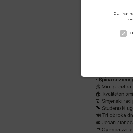
👋 Hej
Ova intern
inte
Tražiš sezonski 
raznim lokacijam
T
📍 Novi Vinodol
🏖️ 
M
aksimalan 
▪️ 
Predsezonski 
▪️ 
S
ezonski peri
▪️ 
Š
pica sezone 
💰 
Min. početna 
🏠 
Kvalitetan sm
⏰ Smjenski rad
📝
 Studentski u
🍽️ Tri obroka d
🕊️ Jedan slobod
👕 Oprema za p