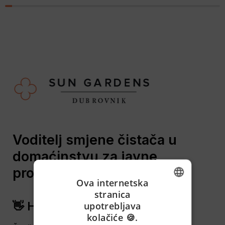
Voditelj smjene čistača u 
domaćinstvu za javne 
prostore (m/ž)
Ova internetska
stranica
ENGLISH
👋 Hej
upotrebljava
kolačiće 🍪.
CROATIAN