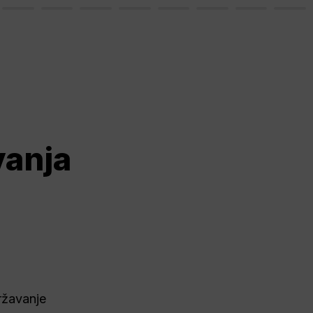
vanja
žavanje 