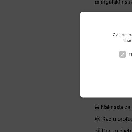
energetskih sus
📍 Zagreb
Ova intern
⏰ 2 dana radiš
inte
📝 Ugovor na n
T
💰 Plaća ovisi 
🏅 Redovita pri
🎁 Božićnica, u
🍽️ Naknada za
🚍 Naknada za 
😎 Rad u profes
👶 Dar za dijete