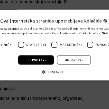
tava u farmaceutskoj industriji. ⚙️
Ova internetska stranica upotrebljava kolačiće 🍪.
etska stranica upotrebljava kolačiće u svrhe poboljšanja korisničkog iskustv
, 2 dana imaš slobodno (2 smjene)
rnetske stranice prihvaćate sve kolačiće sukladno našoj Politici kolačića.
Vidi
eodređeno (probni rad od 6 mjeseci) 
EHNIČKI
STATISTIČKI
MARKETINŠKI
FUNKCI
o tvom znanju i iskustvu 
manja, stimulativne nagrade za trud i rezultate
PRIHVATI SVE
ODBACI SVE
skrsnica 
POSTAVKE
 topli obrok + restoran s povlaštenim cijenama 
prijevoz 
ionalnom timu i transparentnoj organizaciji
 