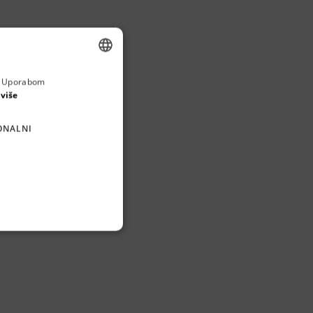
a. Uporabom
ENGLISH
 više
CROATIAN
ONALNI
GERMAN
SERBIAN