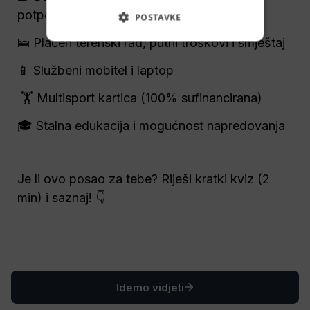
potpore
POSTAVKE
🛌 
Plaćen terenski rad, putni troškovi i smještaj 
📱 Službeni mobitel i laptop
 🏋️ Multisport kartica 
(100% sufinancirana)
🎓 
Stalna edukacija i mogućnost napredovanja 
Je li ovo posao za tebe? Riješi kratki kviz (2 
min) i saznaj! 👇
Idemo vidjeti