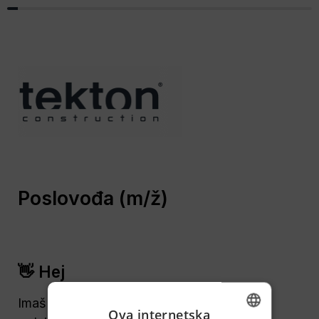
Poslovođa (m/ž)
👋 Hej
Imaš iskustva s gradilištima i znaš voditi 
Ova internetska