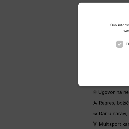
👋 Hej
Tražiš siguran 
Ova intern
benefitima. 🤩
inte
Zaposli se u Vru
T
📍 Zagreb 
⏰ Pon-sub, 2 s
💰 Početna plać
♾️ 
Ugovor na ne
🎄 Regres, božić
🎫 Dar u naravi,
🏋️
 Multisport kar