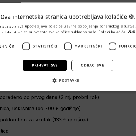
Ova internetska stranica upotrebljava kolačiće 🍪.
posao s ugovorom na neodređeno, plaćom koja ne kasni i d
etska stranica upotrebljava kolačiće u svrhe poboljšanja korisničkog iskustv
rnetske stranice prihvaćate sve kolačiće sukladno našoj Politici kolačića.
Vidi
tku👇
EHNIČKI
STATISTIČKI
MARKETINŠKI
FUNKCI
PRIHVATI SVE
ODBACI SVE
mjene
POSTAVKE
a od 
1.234 
€ neto 
(s dodatcima)
određeno od prvog dana 
(2 mj. probni rok)
nica, uskrsnica (do 700 € godišnje)
 poklon bon za Vrutak (133 € godišnje)
tica