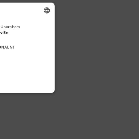
obrim 
a. Uporabom
ENGLISH
 više
CROATIAN
ONALNI
GERMAN
SERBIAN